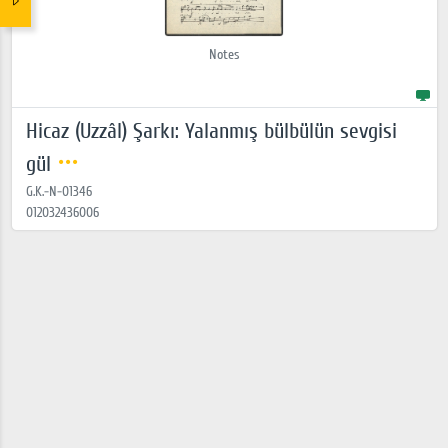
Notes
Hicaz (Uzzâl) Şarkı: Yalanmış bülbülün sevgisi
gül
G.K.-N-01346
012032436006