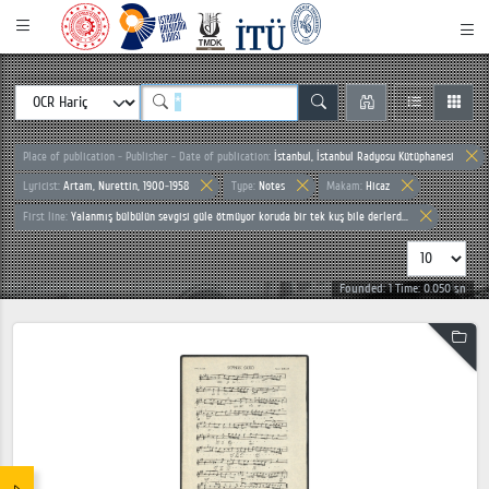
Place of publication - Publisher - Date of publication:
İstanbul, İstanbul Radyosu Kütüphanesi
Lyricist:
Artam, Nurettin, 1900-1958
Type:
Notes
Makam:
Hicaz
First line:
Yalanmış bülbülün sevgisi güle ötmüyor koruda bir tek kuş bile derlerd...
Founded: 1 Time: 0.050 sn