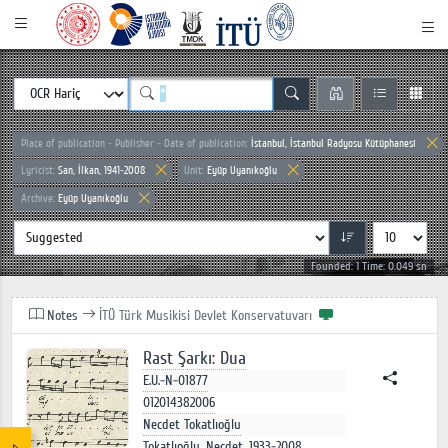
Place of publication - Publisher - Date of publication:
İstanbul, İstanbul Radyosu Kütüphanesi
Lyricist:
San, İlkan, 1941-2008
Unit:
Eyüp Uyanıkoğlu
Archive:
Eyüp Uyanıkoğlu
Founded: 1 Time: 0.049 sn
Notes
İTÜ Türk Musikisi Devlet Konservatuvarı
Rast Şarkı: Dua
E.U.-N-01877
012014382006
Necdet Tokatlıoğlu
Tokatlıoğlu, Necdet, 1933-2008