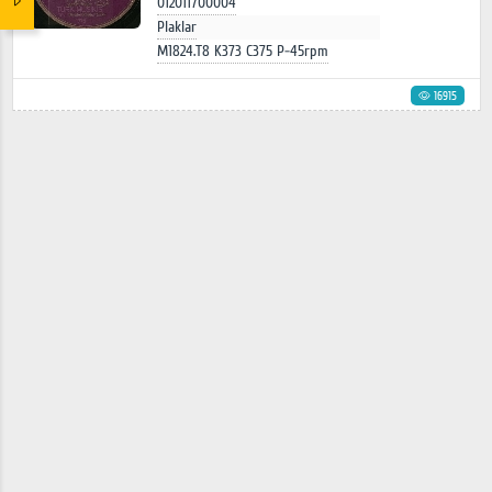
012011700004
Plaklar
M1824.T8 K373 C375 P-45rpm
16915