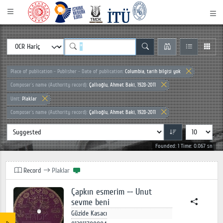
Place of publication - Publisher - Date of publication:
Columbia, tarih bilgisi yok
Composer`s name (Authority record):
Çallıoğlu, Ahmet Baki, 1928-2011
Unit:
Plaklar
Composer`s name (Authority record):
Çallıoğlu, Ahmet Baki, 1928-2011
Founded: 1 Time: 0.067 sn
Record
Plaklar
Çapkın esmerim -- Unut
sevme beni
Güzide Kasacı