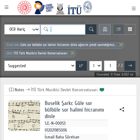
First line:
Güle sor bülbüle sor halimi hicranımı dinle ağlarım şimdi sevindiğimiz...
Unit:
İTÜ Türk Musikisi Devlet Konservatuvarı
/ 2
Founded: 11 Time: 0.057 sn
Notes
İTÜ Türk Musikisi Devlet Konservatuvarı
Buselik Şarkı: Güle sor
bülbüle sor halimi hicranımı
dinle
S.E.-N-00053
012021985006
İsmail Baha Sürelsan