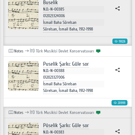
Buselik
N.D.-N-00385
012023324006
İsmail Baha Sürelsan
Sürelsan, İsmail Baha, 1912-1998
19826
Notes
İTÜ Türk Musikisi Devlet Konservatuvarı
Puselik Şarkı: Güle sor
N.D.-N-00388
012023327006
İsmail Baha Sürelsan
Sürelsan, İsmail Baha, 1912-1998
20999
Notes
İTÜ Türk Musikisi Devlet Konservatuvarı
Pûselik Şarkı: Güle sor
N.D.-N-00383