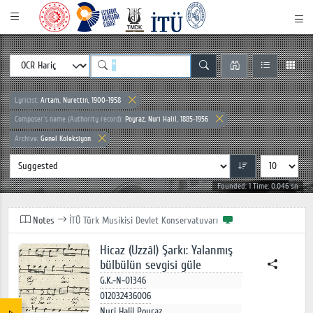
Lyricist:
Artam, Nurettin, 1900-1958
Composer`s name (Authority record):
Poyraz, Nuri Halil, 1885-1956
Archive:
Genel Koleksiyon
Founded: 1 Time: 0.046 sn
Notes
İTÜ Türk Musikisi Devlet Konservatuvarı
Hicaz (Uzzâl) Şarkı: Yalanmış
bülbülün sevgisi güle
G.K.-N-01346
012032436006
Nuri Halil Poyraz