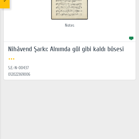
Notes
Nihâvend Şarkı: Alnımda gül gibi kaldı bûsesi
S.E.-N-00437
012022369006