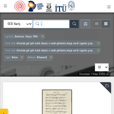
Lyricist:
Benlican, Yalçın, 1945-
First line:
Alnımda gül gibi kaldı bûsesi o vedâ gönlümü ateşe verdi isyanla çırpı...
First line:
Alnımda gül gibi kaldı bûsesi o vedâ gönlümü ateşe verdi isyanla çırpı...
Type:
Notes
Makam:
Nihavend
Founded: 1 Time: 0.053 sn