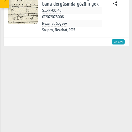
bana deryâsında gözüm yok
S.E.-N-00146
012022078006
Nezahat Soysev
Soysev, Nezahat, 1915-
7221