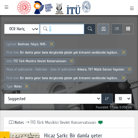
Lyricist:
Benlican, Yalçın, 1945-
First line:
Bir damla yeter bana deryâsında gözüm yok kimsenin sevdâsında leylâsın...
Unit:
İTÜ Türk Musikisi Devlet Konservatuvarı
Place of publication - Publisher - Date of publication:
Ankara, TRT Müzik Dairesi Yayınları
First line:
Bir damla yeter bana deryâsında gözüm yok kimsenin sevdâsında leylâsın...
Type:
Notes
Founded: 1 Time: 0.050 sn
Notes
İTÜ Türk Musikisi Devlet Konservatuvarı
Hicaz Şarkı: Bir damla yeter