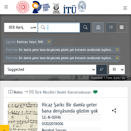
Lyricist:
Benlican, Yalçın, 1945-
First line:
Bir damla yeter bana deryâsında gözüm yok kimsenin sevdâsında leylâsın...
First line:
Bir damla yeter bana deryâsında gözüm yok kimsenin sevdâsında leylâsın...
Founded: 1 Time: 0.042 sn
Notes
İTÜ Türk Musikisi Devlet Konservatuvarı
Hicaz Şarkı: Bir damla yeter
bana deryâsında gözüm yok
S.E.-N-00146
012022078006
Nezahat Soysev