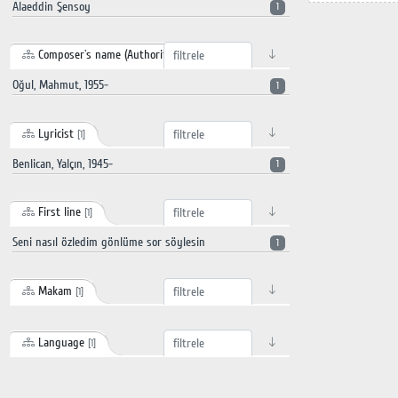
Alaeddin Şensoy
1
Composer`s name (Authority record)
[1]
Oğul, Mahmut, 1955-
1
Lyricist
[1]
Benlican, Yalçın, 1945-
1
First line
[1]
Seni nasıl özledim gönlüme sor söylesin
1
Makam
[1]
Language
[1]