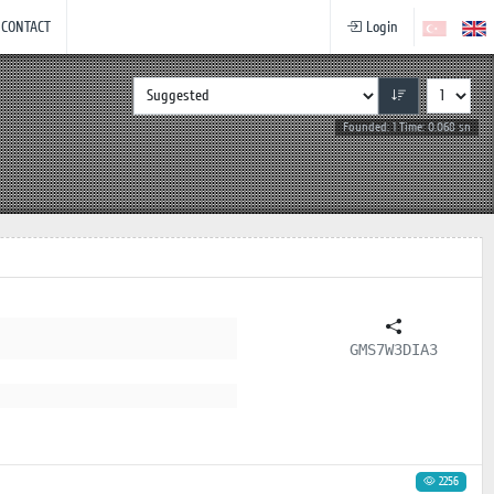
CONTACT
Login
Founded: 1 Time: 0.068 sn
GMS7W3DIA3
2256