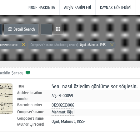
PROJE HAKKINDA
ARŞİV SAHİPLERİ
KAYNAK GÖSTERİMİ
Detail Search
Konservatuvarı
Composer`s name (Authority record):
Oğul, Mahmut, 1955-
aeddin Şensoy
Seni nasıl özledim gönlüme sor söylesin.
Title
Archive location
A.Ş.-N-00059
number
012002623006
Barcode number
Mahmut Oğul
Composer`s name
Composer`s name
Oğul, Mahmut, 1955-
(Authority record)