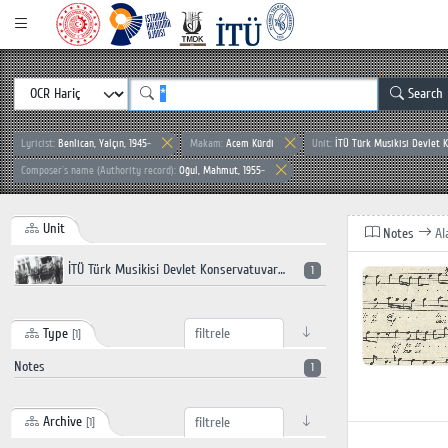
Search
Lyricist:
Benlican, Yalçın, 1945-
Makam:
Acem Kürdi
Unit:
İTÜ Türk Musikisi Devlet 
Composer`s name (Authority record):
Oğul, Mahmut, 1955-
Unit
Notes
Al
İTÜ Türk Musikisi Devlet Konservatuvarı
1
Type
[1]
Notes
1
Archive
[1]