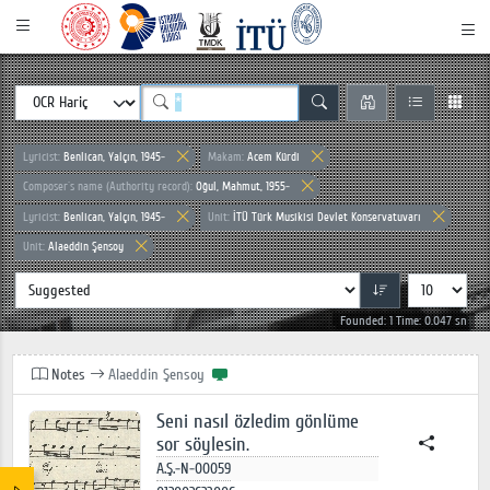
Lyricist:
Benlican, Yalçın, 1945-
Makam:
Acem Kürdi
Composer`s name (Authority record):
Oğul, Mahmut, 1955-
Lyricist:
Benlican, Yalçın, 1945-
Unit:
İTÜ Türk Musikisi Devlet Konservatuvarı
Unit:
Alaeddin Şensoy
Founded: 1 Time: 0.047 sn
Notes
Alaeddin Şensoy
Seni nasıl özledim gönlüme
sor söylesin.
A.Ş.-N-00059