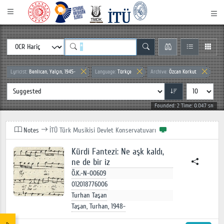
Lyricist:
Benlican, Yalçın, 1945-
Language:
Türkçe
Archive:
Özcan Korkut
Founded: 2 Time: 0.047 sn
Notes
İTÜ Türk Musikisi Devlet Konservatuvarı
Kürdi Fantezi: Ne aşk kaldı,
ne de bir iz
Ö.K.-N-00609
012018776006
Turhan Taşan
Taşan, Turhan, 1948-