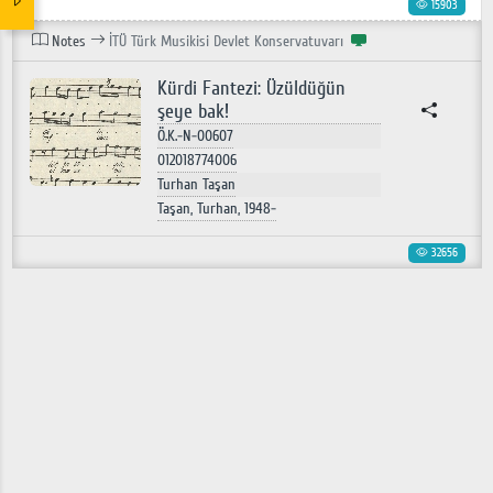
15903
Notes
İTÜ Türk Musikisi Devlet Konservatuvarı
Kürdi Fantezi: Üzüldüğün
şeye bak!
Ö.K.-N-00607
012018774006
Turhan Taşan
Taşan, Turhan, 1948-
32656