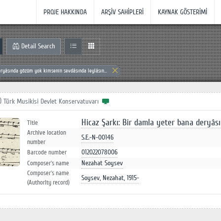
PROJE HAKKINDA
ARŞİV SAHİPLERİ
KAYNAK GÖSTERİMİ
Detail Search
ryâsında gözüm yok kimsenin sevdâsında leylâsın...
Ü Türk Musikisi Devlet Konservatuvarı
Hicaz Şarkı: Bir damla yeter bana deryâ
Title
Archive location
S.E.-N-00146
number
012022078006
Barcode number
Nezahat Soysev
Composer`s name
Composer`s name
Soysev, Nezahat, 1915-
(Authority record)