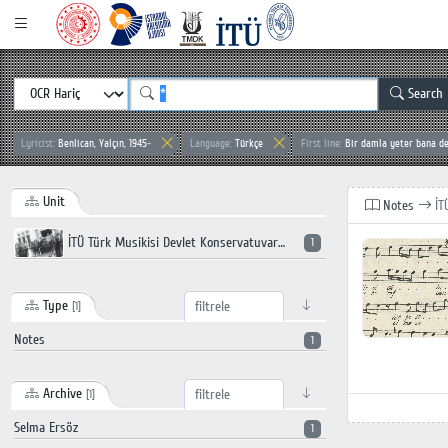
Search
Lyricist:
Benlican, Yalçın, 1945-
Language:
Türkçe
First line:
Bir damla yeter bana de
Unit
Notes
İT
İTÜ Türk Musikisi Devlet Konservatuvarı
1
Type
[1]
Notes
1
Archive
[1]
Selma Ersöz
1