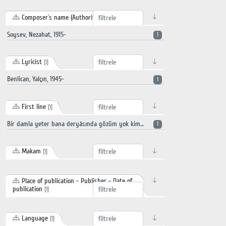
Composer`s name (Authority record)
[1]
Soysev, Nezahat, 1915-
1
Lyricist
[1]
Benlican, Yalçın, 1945-
1
First line
[1]
Bir damla yeter bana deryâsında gözüm yok kimsenin sevdâsında leylâsında gözüm yok mâdem felek zulm iin en başa yazmış beni canı çoktan adadım dünyâsında gözüm yok
1
Makam
[1]
Place of publication - Publisher - Date of
publication
[1]
Language
[1]