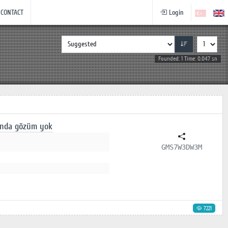
CONTACT
Login
Founded: 1 Time: 0.047 sn
sında gözüm yok
GMS7W3DW3M
7221