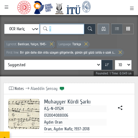
Lyricist:
Benlican, Yalçın, 1945-
Language:
Türkçe
First line:
Bir gün daha dün oldu uzayan gölgelerde, günün gül yüzü soldu o uzak s...
Founded: 1 Time: 0.049 sn
Notes
Alaeddin Şensoy
Muhayyer Kürdi Şarkı
A.Ş.-N-01524
012004088006
Aydın Oran
Oran, Aydın Nafiz, 1937-2018