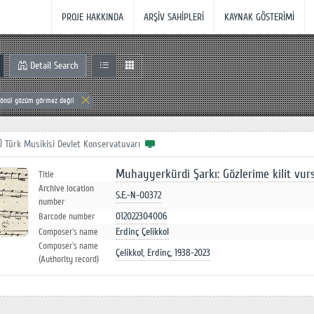
PROJE HAKKINDA
ARŞİV SAHİPLERİ
KAYNAK GÖSTERİMİ
Detail Search
gönül gözüm görmez değil
Ü Türk Musikisi Devlet Konservatuvarı
Muhayyerkürdi Şarkı: Gözlerime kilit vur
Title
Archive location
S.E.-N-00372
number
012022304006
Barcode number
Erdinç Çelikkol
Composer`s name
Composer`s name
Çelikkol, Erdinç, 1938-2023
(Authority record)