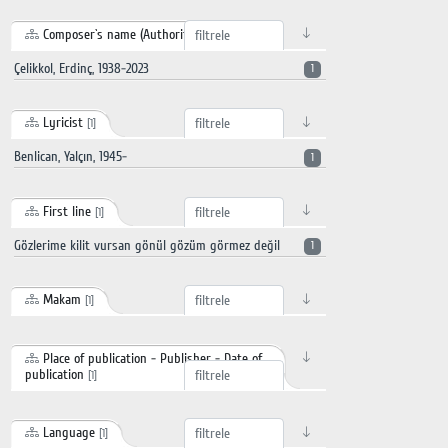
Composer`s name (Authority record)
[1]
Çelikkol, Erdinç, 1938-2023
1
Lyricist
[1]
Benlican, Yalçın, 1945-
1
First line
[1]
Gözlerime kilit vursan gönül gözüm görmez değil
1
Makam
[1]
Place of publication - Publisher - Date of
publication
[1]
Language
[1]