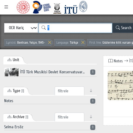
Search
Lyricist:
Benlican, Yalçın, 1945-
Language:
Türkçe
First line:
Gözlerime kilit vursan 
Unit
Notes
İT
İTÜ Türk Musikisi Devlet Konservatuvarı
1
Type
[1]
Notes
1
Archive
[1]
Selma Ersöz
1