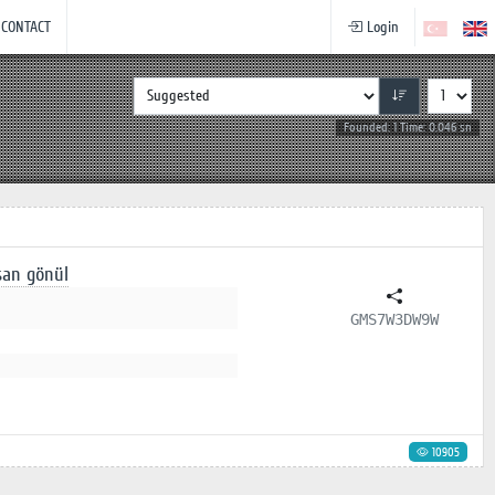
CONTACT
Login
Founded: 1 Time: 0.046 sn
san gönül
GMS7W3DW9W
10905