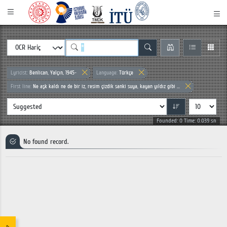
Lyricist:
Benlican, Yalçın, 1945-
Language:
Türkçe
First line:
Ne aşk kaldı ne de bir iz, resim çizdik sanki suya, kayan yıldız gibi ...
Founded: 0 Time: 0.039 sn
No found record.