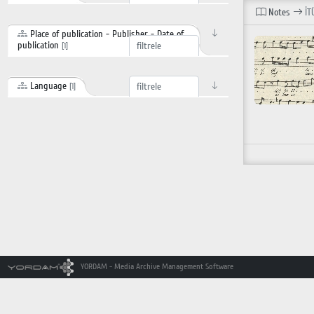
Notes
İT
Place of publication - Publisher - Date of
publication
[1]
Language
[1]
YORDAM - Media Archive Management Software