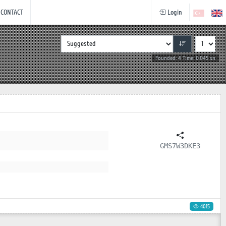
CONTACT
Login
Founded: 4 Time: 0.045 sn
GMS7W3DKE3
4015