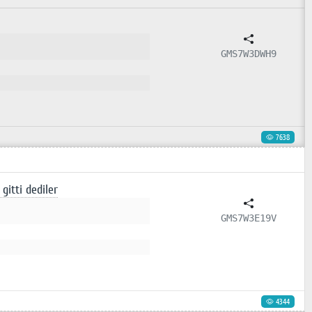
GMS7W3DWH9
7638
gitti dediler
GMS7W3E19V
4344