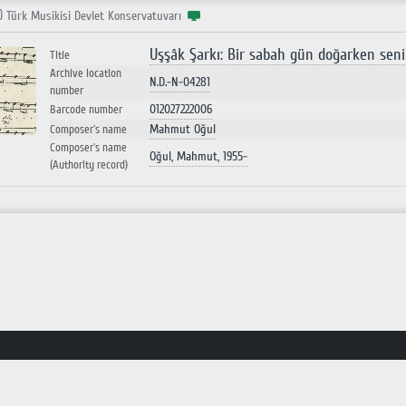
Ü Türk Musikisi Devlet Konservatuvarı
Uşşâk Şarkı: Bir sabah gün doğarken seni 
Title
Archive location
N.D.-N-04281
number
012027222006
Barcode number
Mahmut Oğul
Composer`s name
Composer`s name
Oğul, Mahmut, 1955-
(Authority record)