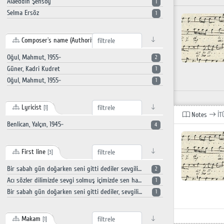
Alaeddin Şensoy
1
Selma Ersöz
1
Composer`s name (Authority record)
[3]
Oğul, Mahmut, 1955-
2
Güner, Kadri Kudret
1
Oğul, Mahmut, 1955-
1
Lyricist
[1]
Notes
İT
Benlican, Yalçın, 1945-
4
First line
[3]
Bir sabah gün doğarken seni gitti dediler sevgilin vefasızdı bu aşk bitti dediler
2
Acı sözler dilimizde sevgi solmuş içimizde sen haklısın ben de öyle ayrılığın suçu kimde
1
Bir sabah gün doğarken seni gitti dediler, sevgilin vefasızdı bu aşk bitti dediler
1
Makam
[1]