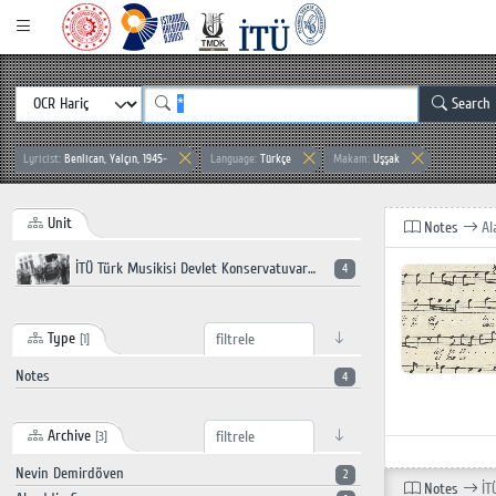
Search
Lyricist:
Benlican, Yalçın, 1945-
Language:
Türkçe
Makam:
Uşşak
Unit
Notes
Al
İTÜ Türk Musikisi Devlet Konservatuvarı
4
Type
[1]
Notes
4
Archive
[3]
Nevin Demirdöven
2
Notes
İT