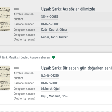
Uşşak Şarkı: Acı sözler dilimizde
Title
Archive location
S.E.-N-00638
number
012022570006
Barcode number
Kadri Kudret Güner
Composer`s name
Composer`s name
Güner, Kadri Kudret
(Authority record)
Ü Türk Musikisi Devlet Konservatuvarı
Uşşâk Şarkı: Bir sabah gün doğarken seni 
Title
Archive location
N.D.-N-04280
number
012027221006
Barcode number
Mahmut Oğul
Composer`s name
Composer`s name
Oğul, Mahmut, 1955-
(Authority record)