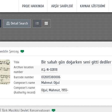
PROJE HAKKINDA
ARŞİV SAHİPLERİ
KAYNAK GÖSTERİMİ
Detail Search
aeddin Şensoy
Bir sabah gün doğarken seni gitti dediler
Title
Archive location
A.Ş.-N-02818
number
012005380006
Barcode number
Mahmut Oğul
Composer`s name
Composer`s name
Oğul, Mahmut, 1955-
(Authority record)
Ü Türk Musikisi Devlet Konservatuvarı