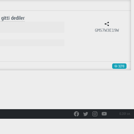
gitti dediler
GMS7W3E19W
3270
0.201 sn.