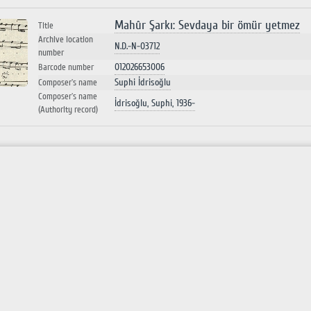
Mahûr Şarkı: Sevdaya bir ömür yetmez
Title
Archive location
N.D.-N-03712
number
012026653006
Barcode number
Suphi İdrisoğlu
Composer`s name
Composer`s name
İdrisoğlu, Suphi, 1936-
(Authority record)