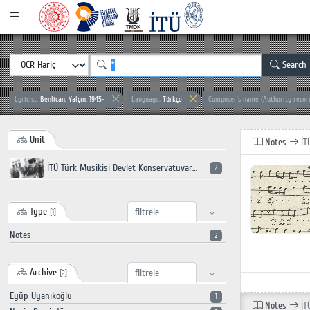
Search
Lyricist:
Benlican, Yalçın, 1945-
Language:
Türkçe
Composer`s name (Authority recor
Unit
Notes
İT
İTÜ Türk Musikisi Devlet Konservatuvarı
2
Type
[1]
Notes
2
Archive
[2]
Eyüp Uyanıkoğlu
1
Notes
İT