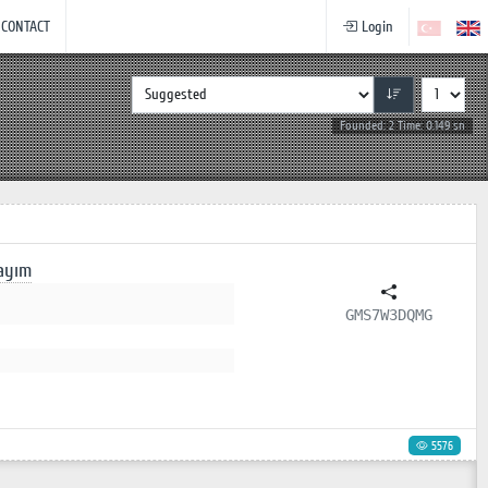
CONTACT
Login
Founded: 2 Time: 0.149 sn
dayım
GMS7W3DQMG
5576