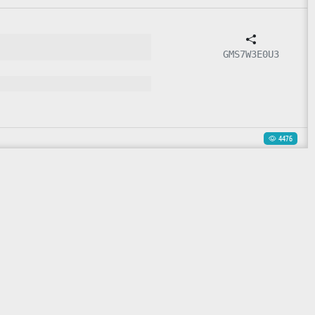
GMS7W3E0U3
4476