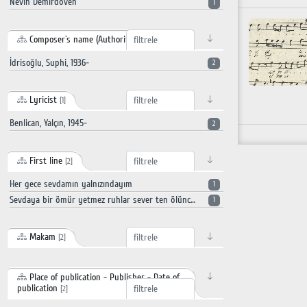
Nevin Demirdöven
1
Composer`s name (Authority record)
[1]
İdrisoğlu, Suphi, 1936-
2
Lyricist
[1]
Benlican, Yalçın, 1945-
2
First line
[2]
Her gece sevdamın yalnızındayım
1
Sevdaya bir ömür yetmez ruhlar sever ten ölünce seven için özlem bitmez dünya durur kul dönünce toprak mutlu yaprak mutlu su buluttan çözülünce
1
Makam
[2]
Place of publication - Publisher - Date of
publication
[2]