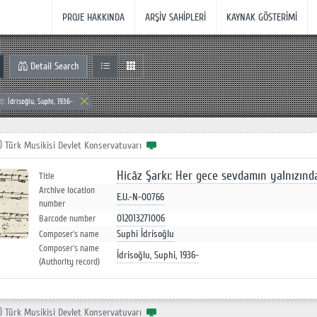
PROJE HAKKINDA
ARŞİV SAHİPLERİ
KAYNAK GÖSTERİMİ
Detail Search
d):
İdrisoğlu, Suphi, 1936-
Ü Türk Musikisi Devlet Konservatuvarı
Hicâz Şarkı: Her gece sevdamın yalnızın
Title
Archive location
E.U.-N-00766
number
012013271006
Barcode number
Suphi İdrisoğlu
Composer`s name
Composer`s name
İdrisoğlu, Suphi, 1936-
(Authority record)
Ü Türk Musikisi Devlet Konservatuvarı