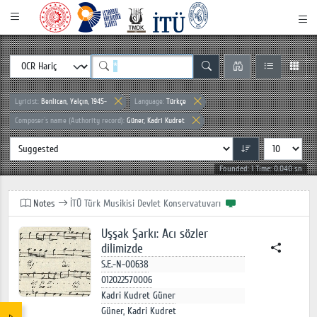
Lyricist:
Benlican, Yalçın, 1945-
Language:
Türkçe
Composer`s name (Authority record):
Güner, Kadri Kudret
Founded: 1 Time: 0.040 sn
Notes
İTÜ Türk Musikisi Devlet Konservatuvarı
Uşşak Şarkı: Acı sözler
dilimizde
S.E.-N-00638
012022570006
Kadri Kudret Güner
Güner, Kadri Kudret