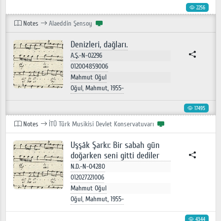
2256
Notes
Alaeddin Şensoy
Denizleri, dağları.
A.Ş.-N-02296
012004859006
Mahmut Oğul
Oğul, Mahmut, 1955-
17495
Notes
İTÜ Türk Musikisi Devlet Konservatuvarı
Uşşâk Şarkı: Bir sabah gün
doğarken seni gitti dediler
N.D.-N-04280
012027221006
Mahmut Oğul
Oğul, Mahmut, 1955-
4344