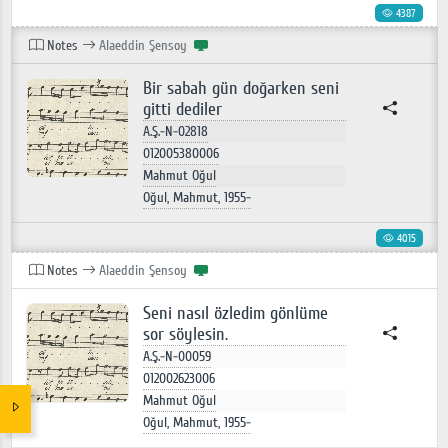
4387
Notes
Alaeddin Şensoy
Bir sabah gün doğarken seni
gitti dediler
A.Ş.-N-02818
012005380006
Mahmut Oğul
Oğul, Mahmut, 1955-
4015
Notes
Alaeddin Şensoy
Seni nasıl özledim gönlüme
sor söylesin.
A.Ş.-N-00059
012002623006
Mahmut Oğul
Oğul, Mahmut, 1955-