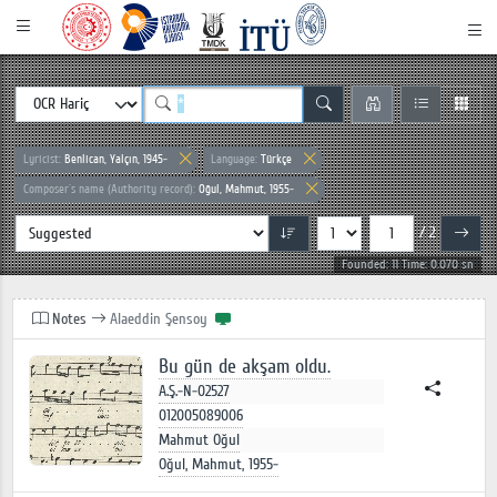
Lyricist:
Benlican, Yalçın, 1945-
Language:
Türkçe
Composer`s name (Authority record):
Oğul, Mahmut, 1955-
/ 2
Founded: 11 Time: 0.070 sn
Notes
Alaeddin Şensoy
Bu gün de akşam oldu.
A.Ş.-N-02527
012005089006
Mahmut Oğul
Oğul, Mahmut, 1955-