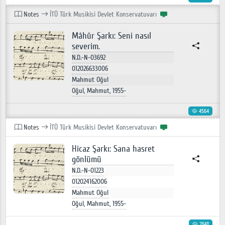
Notes
İTÜ Türk Musikisi Devlet Konservatuvarı
Mâhûr Şarkı: Seni nasıl
severim.
N.D.-N-03692
012026633006
Mahmut Oğul
Oğul, Mahmut, 1955-
4564
Notes
İTÜ Türk Musikisi Devlet Konservatuvarı
Hicaz Şarkı: Sana hasret
gönlümü
N.D.-N-01223
012024162006
Mahmut Oğul
Oğul, Mahmut, 1955-
2848