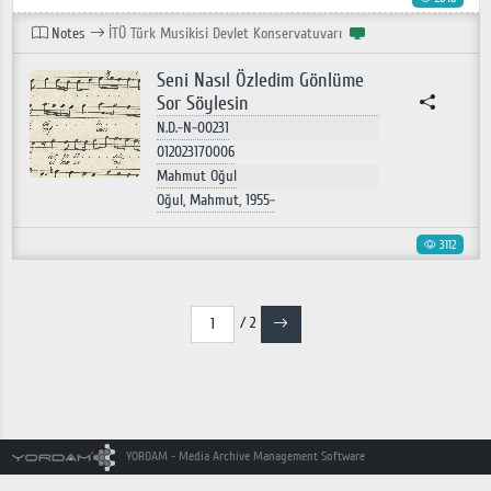
Notes
İTÜ Türk Musikisi Devlet Konservatuvarı
Seni Nasıl Özledim Gönlüme
Sor Söylesin
N.D.-N-00231
012023170006
Mahmut Oğul
Oğul, Mahmut, 1955-
3112
/ 2
YORDAM - Media Archive Management Software