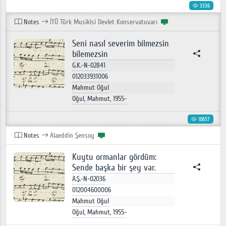
3336
Notes
İTÜ Türk Musikisi Devlet Konservatuvarı
Seni nasıl severim bilmezsin
bilemezsin
G.K.-N-02841
012033931006
Mahmut Oğul
Oğul, Mahmut, 1955-
18657
Notes
Alaeddin Şensoy
Kuytu ormanlar gördüm:
Sende başka bir şey var.
A.Ş.-N-02036
012004600006
Mahmut Oğul
Oğul, Mahmut, 1955-