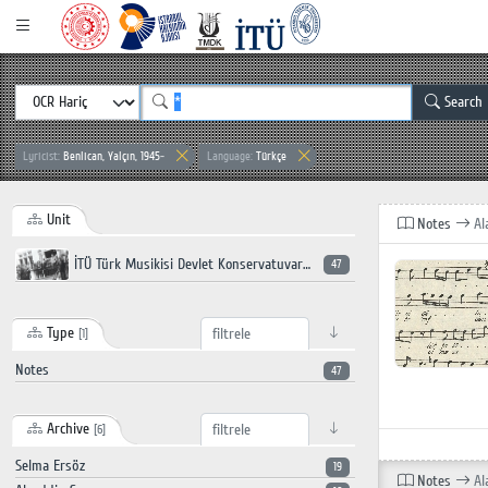
Search
Lyricist:
Benlican, Yalçın, 1945-
Language:
Türkçe
Unit
Notes
Al
İTÜ Türk Musikisi Devlet Konservatuvarı
47
Type
[1]
Notes
47
Archive
[6]
Selma Ersöz
19
Notes
Al