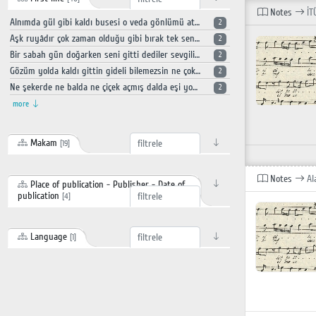
Notes
İT
Alnımda gül gibi kaldı busesi o veda gönlümü ateşe verdi
2
Aşk ruyâdır çok zaman olduğu gibi bırak tek sen misin ayrılan üzüldüğün şeye bak
2
Bir sabah gün doğarken seni gitti dediler sevgilin vefasızdı bu aşk bitti dediler
2
Gözüm yolda kaldı gittin gideli bilemezsin ne çok özledim seni vallâhi yazarım demiştin hani bir mektuba hasret bıraktın beni
2
Ne şekerde ne balda ne çiçek açmış dalda eşi yoktur dünyada aşkın tadı bir başka
2
more
Makam
[19]
Notes
Al
Place of publication - Publisher - Date of
publication
[4]
Language
[1]