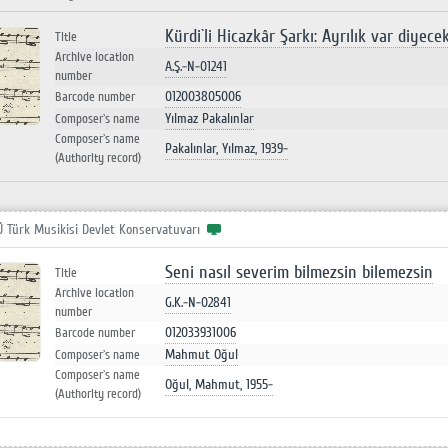
Kürdi`li Hicazkâr Şarkı: Ayrılık var diyece
Title
Archive location
A.Ş.-N-01241
number
012003805006
Barcode number
Yılmaz Pakalınlar
Composer`s name
Composer`s name
Pakalınlar, Yılmaz, 1939-
(Authority record)
Ü Türk Musikisi Devlet Konservatuvarı
Seni nasıl severim bilmezsin bilemezsin
Title
Archive location
G.K.-N-02841
number
012033931006
Barcode number
Mahmut Oğul
Composer`s name
Composer`s name
Oğul, Mahmut, 1955-
(Authority record)