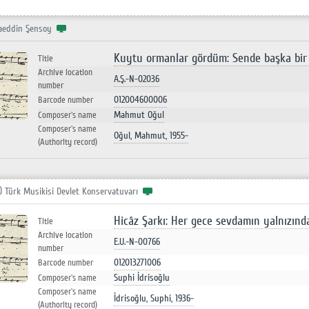
aeddin Şensoy
Kuytu ormanlar gördüm: Sende başka bir 
Title
Archive location
A.Ş.-N-02036
number
012004600006
Barcode number
Mahmut Oğul
Composer`s name
Composer`s name
Oğul, Mahmut, 1955-
(Authority record)
Ü Türk Musikisi Devlet Konservatuvarı
Hicâz Şarkı: Her gece sevdamın yalnızın
Title
Archive location
E.U.-N-00766
number
012013271006
Barcode number
Suphi İdrisoğlu
Composer`s name
Composer`s name
İdrisoğlu, Suphi, 1936-
(Authority record)