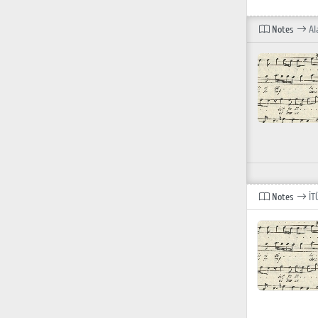
Notes
Al
Notes
İT