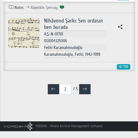
Notes
Alaeddin Şensoy
Nihâvend Şarkı: Sen ordasın
ben burada
A.Ş.-N-01761
012004325006
Fethi Karamahmudoğlu
Karamahmudoğlu, Fethi, 1942-1999
7113
/ 5
YORDAM - Media Archive Management Software