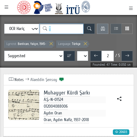
Lyricist:
Benlican, Yalçın, 1945-
Language:
Türkçe
/ 5
Founded: 47 Time: 0.058 sn
Notes
Alaeddin Şensoy
Muhayyer Kürdi Şarkı
A.Ş.-N-01524
012004088006
Aydın Oran
Oran, Aydın Nafiz, 1937-2018
20603