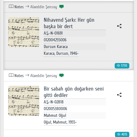
Notes
Alaeddin Şensoy
Nihavend Şarkı: Her gün
başka bir dert
A.Ş.-N-01691
012004255006
Dursun Karaca
Karaca, Dursun, 1946-
5793
Notes
Alaeddin Şensoy
Bir sabah gün doğarken seni
gitti dediler
A.Ş.-N-02818
012005380006
Mahmut Oğul
Oğul, Mahmut, 1955-
4015