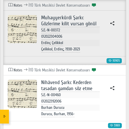
Notes
İTÜ Türk Musikisi Devlet Konservatuvarı
Muhayyerkürdi Şarkı:
Gözlerime kilit vursan gönül
S.E.-N-00372
012022304006
Erdinç Çelikkol
Çelikkol, Erdinç, 1938-2023
10905
Notes
İTÜ Türk Musikisi Devlet Konservatuvarı
Nihâvend Şarkı: Kederden
tasadan gamdan söz etme
S.E.-N-00460
012022392006
Burhan Durucu
Durucu, Burhan, 1956-
5969