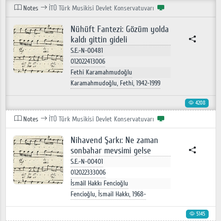
Notes
İTÜ Türk Musikisi Devlet Konservatuvarı
Nühüft Fantezi: Gözüm yolda
kaldı gittin gideli
S.E.-N-00481
012022413006
Fethi Karamahmudoğlu
Karamahmudoğlu, Fethi, 1942-1999
4208
Notes
İTÜ Türk Musikisi Devlet Konservatuvarı
Nihavend Şarkı: Ne zaman
sonbahar mevsimi gelse
S.E.-N-00401
012022333006
İsmâil Hakkı Fencioğlu
Fencioğlu, İsmail Hakkı, 1968-
5145