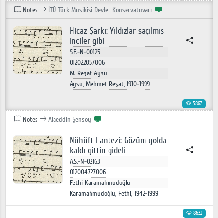
Notes
İTÜ Türk Musikisi Devlet Konservatuvarı
Hicaz Şarkı: Yıldızlar saçılmış
inciler gibi
S.E.-N-00125
012022057006
M. Reşat Aysu
Aysu, Mehmet Reşat, 1910-1999
5867
Notes
Alaeddin Şensoy
Nühüft Fantezi: Gözüm yolda
kaldı gittin gideli
A.Ş.-N-02163
012004727006
Fethi Karamahmudoğlu
Karamahmudoğlu, Fethi, 1942-1999
8632