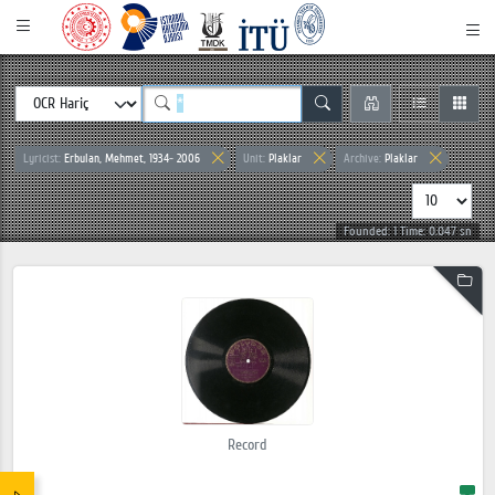
Lyricist:
Erbulan, Mehmet, 1934- 2006
Unit:
Plaklar
Archive:
Plaklar
Founded: 1 Time: 0.047 sn
Record