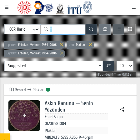
Lyricist:
Erbulan, Mehmet, 1934- 2006
Unit:
Plaklar
Lyricist:
Erbulan, Mehmet, 1934- 2006
Founded: 1 Time: 0.142 sn
Record
Plaklar
Aşkın Kanunu -- Senin
Yüzünden
Emel Sayın
012011581004
Plaklar
M1824.T8 S295 A855 P-45rpm