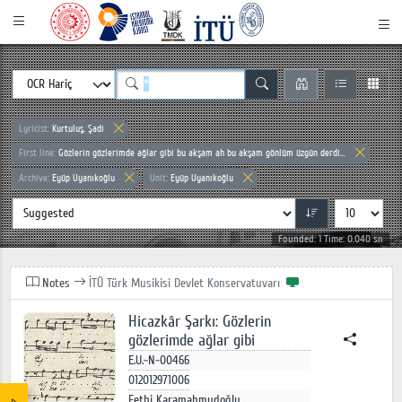
Lyricist:
Kurtuluş, Şadi
First line:
Gözlerin gözlerimde ağlar gibi bu akşam ah bu akşam gönlüm üzgün derdi...
Archive:
Eyüp Uyanıkoğlu
Unit:
Eyüp Uyanıkoğlu
Founded: 1 Time: 0.040 sn
Notes
İTÜ Türk Musikisi Devlet Konservatuvarı
Hicazkâr Şarkı: Gözlerin
gözlerimde ağlar gibi
E.U.-N-00466
012012971006
Fethi Karamahmudoğlu