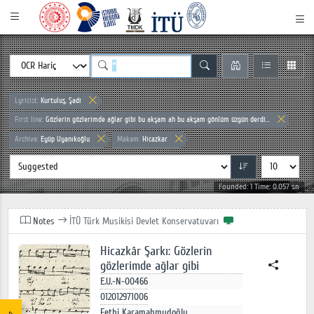
Lyricist:
Kurtuluş, Şadi
First line:
Gözlerin gözlerimde ağlar gibi bu akşam ah bu akşam gönlüm üzgün derdi...
Archive:
Eyüp Uyanıkoğlu
Makam:
Hicazkar
Founded: 1 Time: 0.057 sn
Notes
İTÜ Türk Musikisi Devlet Konservatuvarı
Hicazkâr Şarkı: Gözlerin
gözlerimde ağlar gibi
E.U.-N-00466
012012971006
Fethi Karamahmudoğlu