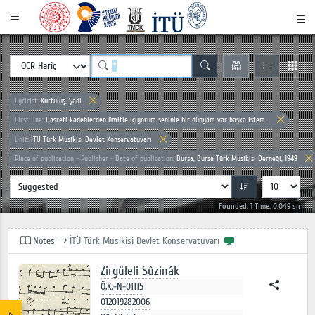
Lyricist:
Kurtuluş, Şadi
First line:
Hasreti kadehlerden ümitle içiyorum seninle bir dünyâm var başka istem...
Unit:
İTÜ Türk Musikisi Devlet Konservatuvarı
Place of publication - Publisher - Date of publication:
Bursa, Bursa Türk Musikisi Derneği, 1949
Founded: 1 Time: 0.049 sn
Notes
İTÜ Türk Musikisi Devlet Konservatuvarı
Zirgüleli Sûzinâk
Ö.K.-N-01115
012019282006