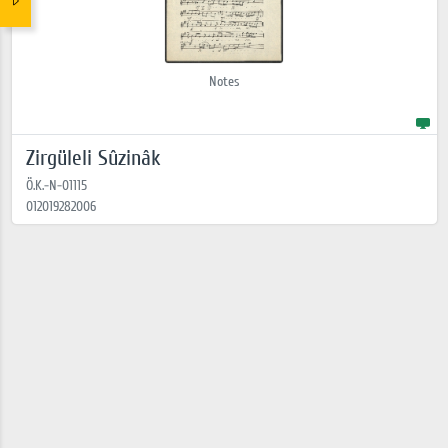
Notes
Zirgüleli Sûzinâk
Ö.K.-N-01115
012019282006