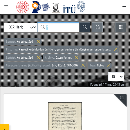
Lyricist:
Kurtuluş, Şadi
First line:
Hasreti kadehlerden ümitle içiyorum seninle bir dünyâm var başka istem...
Lyricist:
Kurtuluş, Şadi
Archive:
Özcan Korkut
Composer`s name (Authority record):
Eriç, Rüştü, 1914-2007
Type:
Notes
Founded: 1 Time: 0.045 sn