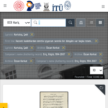
Lyricist:
Kurtuluş, Şadi
First line:
Hasreti kadehlerden ümitle içiyorum seninle bir dünyâm var başka istem...
Lyricist:
Kurtuluş, Şadi
Archive:
Özcan Korkut
Composer`s name (Authority record):
Eriç, Rüştü, 1914-2007
Archive:
Özcan Korkut
Archive:
Özcan Korkut
Composer`s name (Authority record):
Eriç, Rüştü, 1914-2007
Founded: 1 Time: 0.048 sn