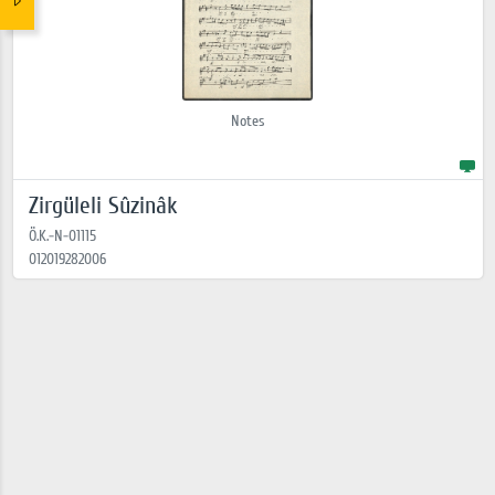
Notes
Zirgüleli Sûzinâk
Ö.K.-N-01115
012019282006