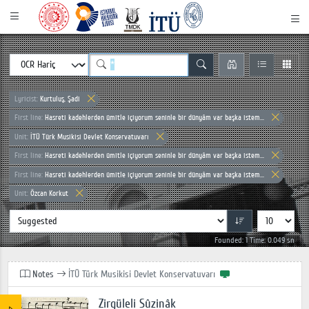
Lyricist:
Kurtuluş, Şadi
First line:
Hasreti kadehlerden ümitle içiyorum seninle bir dünyâm var başka istem...
Unit:
İTÜ Türk Musikisi Devlet Konservatuvarı
First line:
Hasreti kadehlerden ümitle içiyorum seninle bir dünyâm var başka istem...
First line:
Hasreti kadehlerden ümitle içiyorum seninle bir dünyâm var başka istem...
Unit:
Özcan Korkut
Founded: 1 Time: 0.049 sn
Notes
İTÜ Türk Musikisi Devlet Konservatuvarı
Zirgüleli Sûzinâk