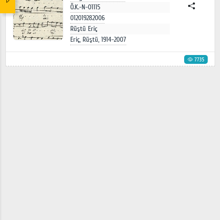
Ö.K.-N-01115
012019282006
Rüştü Eriç
Eriç, Rüştü, 1914-2007
7735