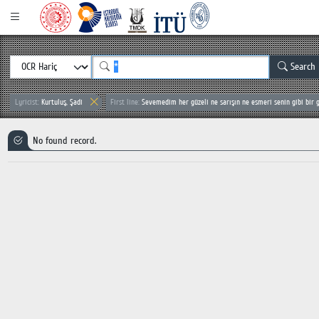
Search
Lyricist:
Kurtuluş, Şadi
First line:
Sevemedim her güzeli ne sarışın ne esmeri senin gibi bir g
No found record.