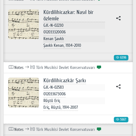
Kürdilihicazkar: Nasıl bir
özlemle
G.K.-N-02230
012033320006
Kenan Şavklı
Şavklı Kenan, 1934-2010
6396
Notes
İTÜ Türk Musikisi Devlet Konservatuvarı
Kürdilihicazkâr Şarkı
G.K.-N-02583
012033673006
Rüştü Eriç
Eriç, Rüştü, 1914-2007
5667
Notes
İTÜ Türk Musikisi Devlet Konservatuvarı