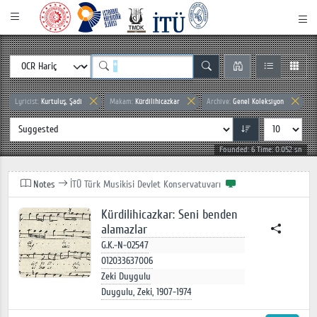
Lyricist:
Kurtuluş, Şadi
Makam:
Kürdilihicazkar
Archive:
Genel Koleksiyon
Founded: 6 Time: 0.052 sn
Notes
İTÜ Türk Musikisi Devlet Konservatuvarı
Kürdilihicazkar: Seni benden
alamazlar
G.K.-N-02547
012033637006
Zeki Duygulu
Duygulu, Zeki, 1907-1974