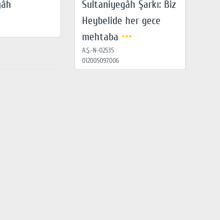
gâh
Sultaniyegâh Şarkı: Biz
Heybelide her gece
mehtaba
A.Ş.-N-02535
012005097006