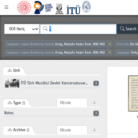
Search
Composer`s name (Authority record):
Arsoy, Mustafa Yesâri Âsım, 1896-1992
First line:
Biz H
Composer`s name (Authority record):
Arsoy, Mustafa Yesâri Âsım, 1896-1992
Language:
Türkç
Unit
İTÜ Türk Musikisi Devlet Konservatuvarı
2
Type
[1]
Notes
2
Archive
[1]