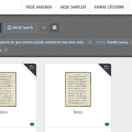
PROJE HAKKINDA
ARŞİV SAHİPLERİ
KAYNAK GÖSTERİMİ
Detail Search
eybelide her gece mehtaba çıkardık sandallarımız neşe dolar zevke...
Archive:
Alaeddin Şensoy
e
Notes
Notes