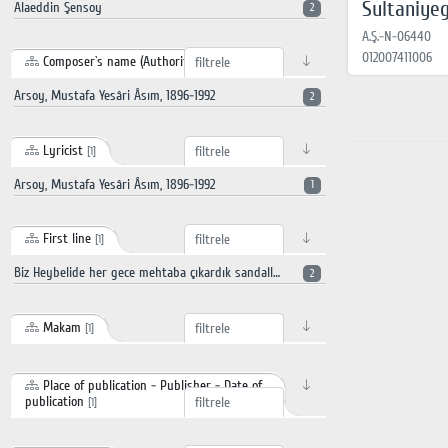
Sultaniye
Alaeddin Şensoy
2
A.Ş.-N-06440
012007411006
Composer`s name (Authority record)
[1]
Arsoy, Mustafa Yesâri Âsım, 1896-1992
2
Lyricist
[1]
Arsoy, Mustafa Yesâri Âsım, 1896-1992
1
First line
[1]
Biz Heybelide her gece mehtaba çıkardık sandallarımız neşe dolar zevke dalardık saz seslerinin sahile aksettiği demler etrafı bütün şarkı gazellerle yakardık
2
Makam
[1]
Place of publication - Publisher - Date of
publication
[1]