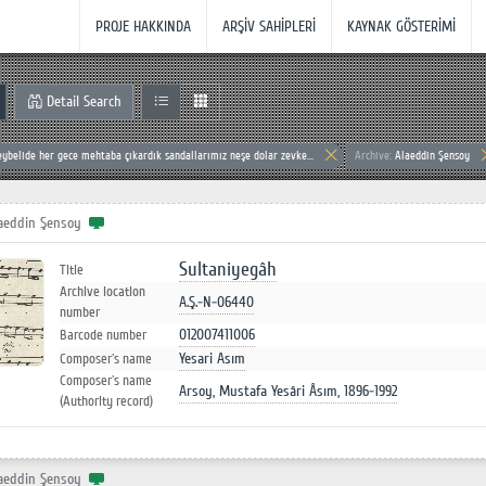
PROJE HAKKINDA
ARŞİV SAHİPLERİ
KAYNAK GÖSTERİMİ
Detail Search
eybelide her gece mehtaba çıkardık sandallarımız neşe dolar zevke...
Archive:
Alaeddin Şensoy
aeddin Şensoy
Sultaniyegâh
Title
Archive location
A.Ş.-N-06440
number
012007411006
Barcode number
Yesari Asım
Composer`s name
Composer`s name
Arsoy, Mustafa Yesâri Âsım, 1896-1992
(Authority record)
aeddin Şensoy