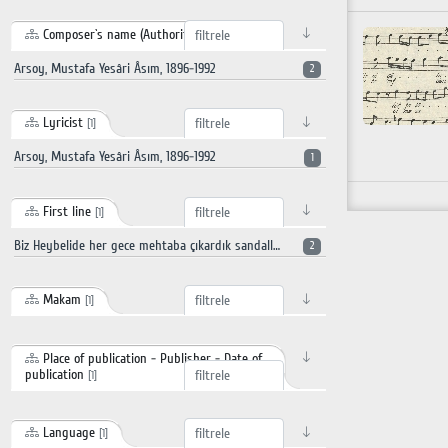
Composer`s name (Authority record)
[1]
Arsoy, Mustafa Yesâri Âsım, 1896-1992
2
Lyricist
[1]
Arsoy, Mustafa Yesâri Âsım, 1896-1992
1
First line
[1]
Biz Heybelide her gece mehtaba çıkardık sandallarımız neşe dolar zevke dalardık saz seslerinin sahile aksettiği demler etrafı bütün şarkı gazellerle yakardık
2
Makam
[1]
Place of publication - Publisher - Date of
publication
[1]
Language
[1]