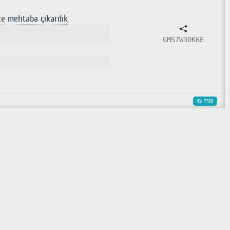
ce mehtaba çıkardık
GMS7W3DK6E
7310