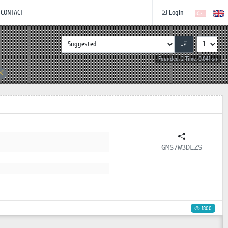
CONTACT
Login
Founded: 2 Time: 0.041 sn
GMS7W3DLZS
1800