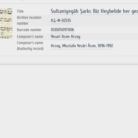
Sultaniyegâh Şarkı: Biz Heybelide her ge
Title
Archive location
A.Ş.-N-02535
number
012005097006
Barcode number
Yesarî Asım Arsoy
Composer`s name
Composer`s name
Arsoy, Mustafa Yesâri Âsım, 1896-1992
(Authority record)