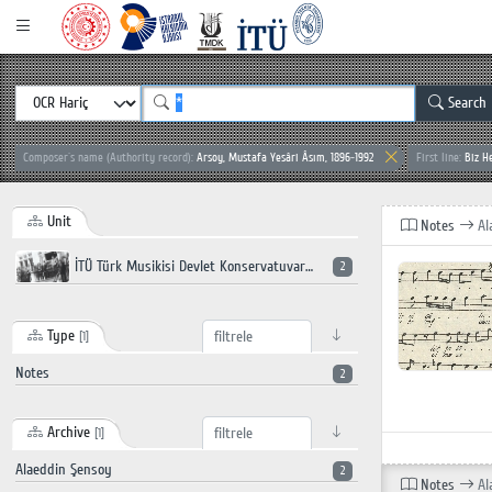
Search
Composer`s name (Authority record):
Arsoy, Mustafa Yesâri Âsım, 1896-1992
First line:
Biz H
Unit
Notes
Al
İTÜ Türk Musikisi Devlet Konservatuvarı
2
Type
[1]
Notes
2
Archive
[1]
Alaeddin Şensoy
2
Notes
Al