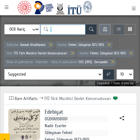
Publisher:
Kanaat Kitabhanesi
Author:
Fehmi, Süleyman 1872-1935
Unit:
İTÜ Türk Musikisi Devlet Konservatuvarı
Author:
Fehmi, Süleyman 1872-1935
Place of publication - Publisher - Date of publication:
1331, [1915] , Dersaadet
Founded: 1 Time: 0.046 sn
Rare Artifacts
İTÜ Türk Musikisi Devlet Konservatuvarı
Edebiyat
012006938001
Nadir Eserler
Süleyman Fehmi
Fehmi, Süleyman 1872-1935