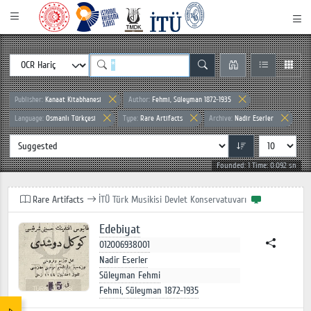
Publisher:
Kanaat Kitabhanesi
Author:
Fehmi, Süleyman 1872-1935
Language:
Osmanlı Türkçesi
Type:
Rare Artifacts
Archive:
Nadir Eserler
Founded: 1 Time: 0.092 sn
Rare Artifacts
İTÜ Türk Musikisi Devlet Konservatuvarı
Edebiyat
012006938001
Nadir Eserler
Süleyman Fehmi
Fehmi, Süleyman 1872-1935