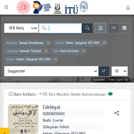
Publisher:
Kanaat Kitabhanesi
Author:
Fehmi, Süleyman 1872-1935
Language:
Osmanlı Türkçesi
Type:
Rare Artifacts
Author:
Fehmi, Süleyman 1872-1935
Founded: 1 Time: 0.047 sn
Rare Artifacts
İTÜ Türk Musikisi Devlet Konservatuvarı
Edebiyat
012006938001
Nadir Eserler
Süleyman Fehmi
Fehmi, Süleyman 1872-1935