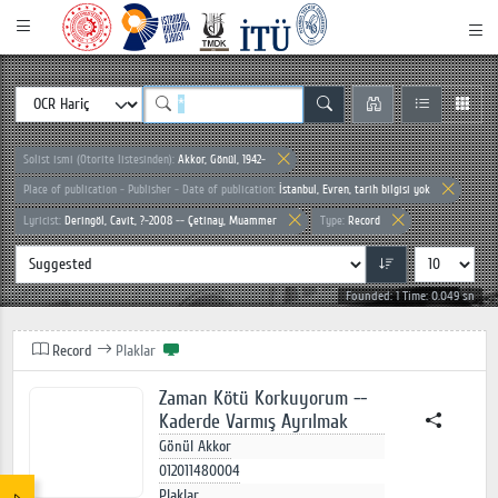
Solist ismi (Otorite listesinden):
Akkor, Gönül, 1942-
Place of publication - Publisher - Date of publication:
İstanbul, Evren, tarih bilgisi yok
Lyricist:
Deringöl, Cavit, ?-2008 -- Çetinay, Muammer
Type:
Record
Founded: 1 Time: 0.049 sn
Record
Plaklar
Zaman Kötü Korkuyorum --
Kaderde Varmış Ayrılmak
Gönül Akkor
012011480004
Plaklar