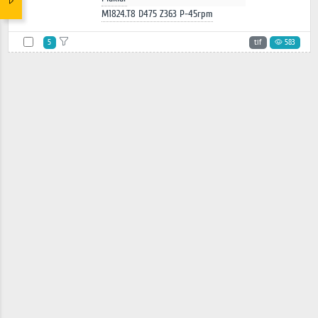
M1824.T8 D475 Z363 P-45rpm
5
tif
583