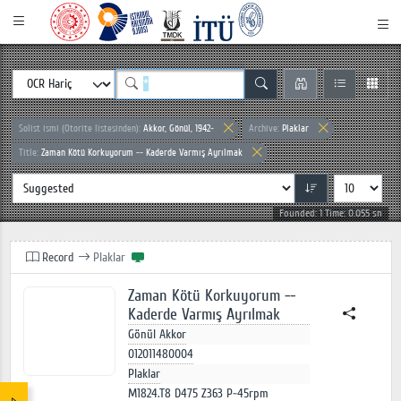
Solist ismi (Otorite listesinden):
Akkor, Gönül, 1942-
Archive:
Plaklar
Title:
Zaman Kötü Korkuyorum -- Kaderde Varmış Ayrılmak
Founded: 1 Time: 0.055 sn
Record
Plaklar
Zaman Kötü Korkuyorum --
Kaderde Varmış Ayrılmak
Gönül Akkor
012011480004
Plaklar
M1824.T8 D475 Z363 P-45rpm