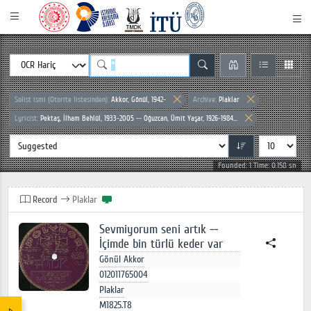
Solist ismi (Otorite listesinden):
Akkor, Gönül, 1942-
Archive:
Plaklar
Lyricist:
Pektaş, İlham Behlül, 1933-2005 -- Oğuzcan, Ümit Yaşar, 1926-1984...
Founded: 1 Time: 0.158 sn
Record
Plaklar
Sevmiyorum seni artık --
İçimde bin türlü keder var
Gönül Akkor
012011765004
Plaklar
M1825.T8