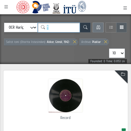
Solist ismi (Otorite listesinden):
Akkor, Gönül, 1942-
Archive:
Plaklar
Founded: 8 Time: 0.053 sn
Record