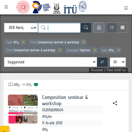
Type:
Afiş
Title:
Composition seminar & workshop
Title:
Composition seminar & workshop
Language:
İngilizce
Type:
Afiş
Founded: 2 Time: 0.047 sn
Afiş
Afiş
Composition seminar &
workshop
012016699004
Afişler
11 Aralık 2018
Afiş