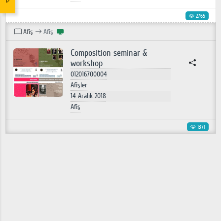
2765
Afiş
Afiş
Composition seminar &
workshop
012016700004
Afişler
14 Aralık 2018
Afiş
1371