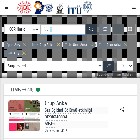
Type:
Afiş
Title:
Grup Anka
Title:
Grup Anka
Title:
Grup Anka
Unit:
Afiş
Founded: 4 Time: 0.061 sn
Afiş
Afiş
Grup Anka
Ses Eğitimi Bölümü etkinliği
012016140004
Afişler
25 Kasım 2016