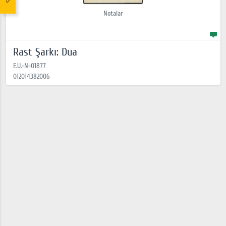
Notalar
Rast Şarkı: Dua
E.U.-N-01877
012014382006