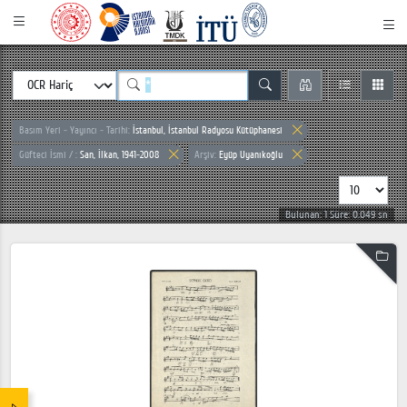
Basım Yeri - Yayıncı - Tarihi:
İstanbul, İstanbul Radyosu Kütüphanesi
Güfteci İsmi / :
San, İlkan, 1941-2008
Arşiv:
Eyüp Uyanıkoğlu
Bulunan: 1 Süre: 0.049 sn