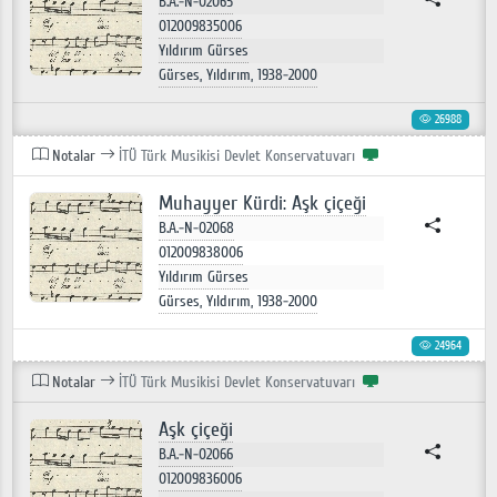
B.A.-N-02065
012009835006
Yıldırım Gürses
Gürses, Yıldırım, 1938-2000
26988
Notalar
İTÜ Türk Musikisi Devlet Konservatuvarı
Muhayyer Kürdi: Aşk çiçeği
B.A.-N-02068
012009838006
Yıldırım Gürses
Gürses, Yıldırım, 1938-2000
24964
Notalar
İTÜ Türk Musikisi Devlet Konservatuvarı
Aşk çiçeği
B.A.-N-02066
012009836006