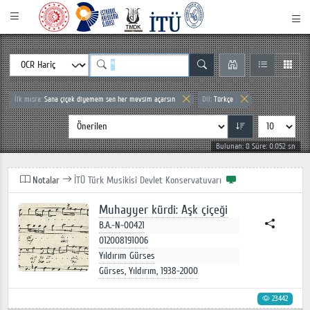
İlk mısra:
Sana çiçek diyemem sen her mevsim açarsın
Dil:
Türkçe
Bulunan: 8 Süre: 0.052 sn
Notalar
İTÜ Türk Musikisi Devlet Konservatuvarı
Muhayyer kürdi: Aşk çiçeği
B.A.-N-00421
012008191006
Yıldırım Gürses
Gürses, Yıldırım, 1938-2000
23442