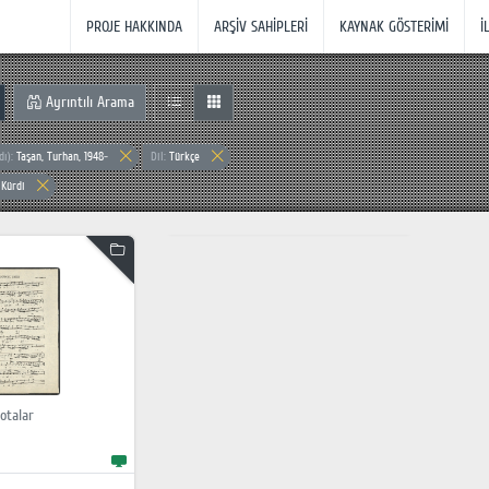
PROJE HAKKINDA
ARŞİV SAHİPLERİ
KAYNAK GÖSTERİMİ
İ
Ayrıntılı Arama
dı):
Taşan, Turhan, 1948-
Dil:
Türkçe
:
Kürdi
otalar