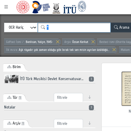
Arama
Güfteci İsmi / :
Benlican, Yalçın, 1945-
Arşiv:
Özcan Korkut
Besteci ismi (Otorite kay
İlk mısra:
Aşk rüyadır çok zaman olduğu gibi bırak tek sen misin ayrılan üzüldüğü...
Makam
Birim
İTÜ Türk Musikisi Devlet Konservatuvarı
1
Tür
[1]
Notalar
1
N
Arşiv
[1]