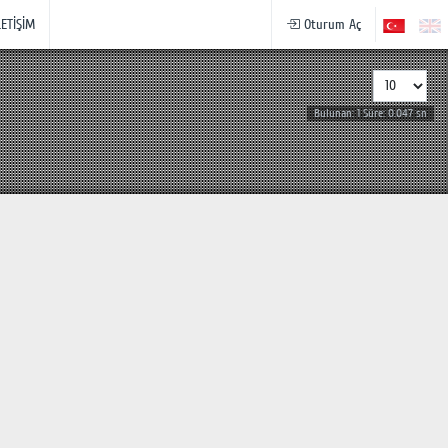
LETİŞİM
Oturum Aç
Bulunan: 1 Süre: 0.047 sn