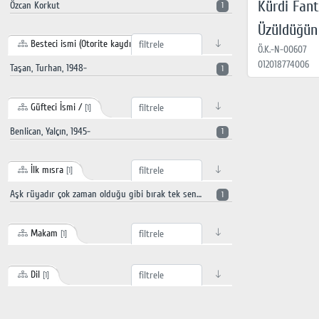
Kürdi Fant
Özcan Korkut
1
Üzüldüğün
Besteci ismi (Otorite kaydı)
[1]
Ö.K.-N-00607
012018774006
Taşan, Turhan, 1948-
1
Güfteci İsmi /
[1]
Benlican, Yalçın, 1945-
1
İlk mısra
[1]
Aşk rüyadır çok zaman olduğu gibi bırak tek sen misin ayrılan üzüldüğün şeye bak
1
Makam
[1]
Dil
[1]