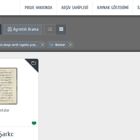
PROJE HAKKINDA
ARŞİV SAHİPLERİ
KAYNAK GÖSTERİMİ
İ
Ayrıntılı Arama
 ateşe verdi isyanla çırpı...
Tür:
Notalar
otalar
arkı: