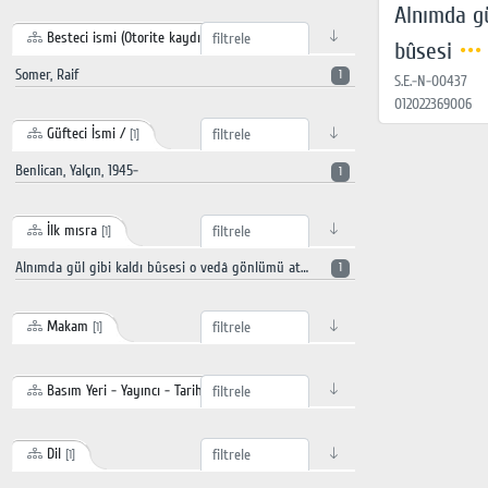
Alnımda gü
Besteci ismi (Otorite kaydı)
[1]
bûsesi
Somer, Raif
1
S.E.-N-00437
012022369006
Güfteci İsmi /
[1]
Benlican, Yalçın, 1945-
1
İlk mısra
[1]
Alnımda gül gibi kaldı bûsesi o vedâ gönlümü ateşe verdi isyanla çırpınan çılgın kalbimi
1
Makam
[1]
Basım Yeri - Yayıncı - Tarihi
[1]
Dil
[1]