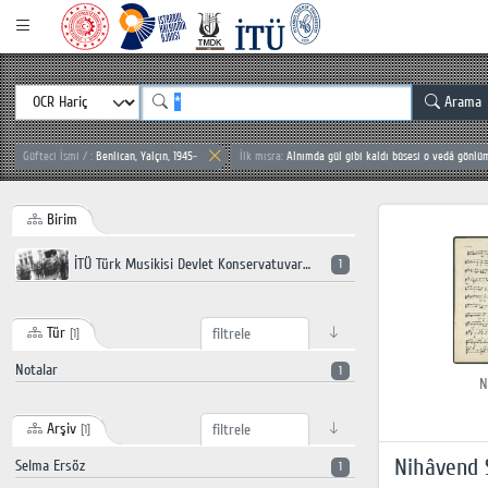
Arama
Güfteci İsmi / :
Benlican, Yalçın, 1945-
İlk mısra:
Alnımda gül gibi kaldı bûsesi o vedâ gönlümü
Birim
İTÜ Türk Musikisi Devlet Konservatuvarı
1
Tür
[1]
Notalar
1
N
Arşiv
[1]
Nihâvend Ş
Selma Ersöz
1