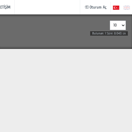
LETİŞİM
Oturum Aç
Bulunan: 1 Süre: 0.048 sn