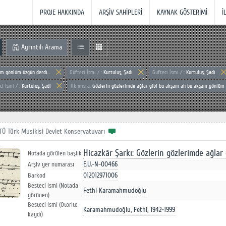
PROJE HAKKINDA
ARŞİV SAHİPLERİ
KAYNAK GÖSTERİMİ
İ
Ayrıntılı Arama
m gönlüm üzgün derdi...
Güfteci İsmi / :
Kurtuluş, Şadi
Güfteci İsmi / :
Kurtuluş, Şadi
ci İsmi / :
Kurtuluş, Şadi
İlk mısra:
Gözlerin gözlerimde ağlar gibi bu akşam ah bu akşam gönlüm ü
İTÜ Türk Musikisi Devlet Konservatuvarı
Hicazkâr Şarkı: Gözlerin gözlerimde ağlar 
Notada görülen başlık
E.U.-N-00466
Arşiv yer numarası
012012971006
Barkod
Besteci ismi (Notada
Fethi Karamahmudoğlu
görünen)
Besteci ismi (Otorite
Karamahmudoğlu, Fethi, 1942-1999
kaydı)