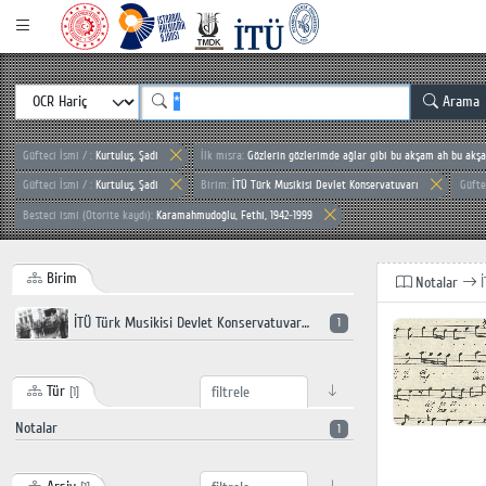
Arama
Güfteci İsmi / :
Kurtuluş, Şadi
İlk mısra:
Gözlerin gözlerimde ağlar gibi bu akşam ah bu akşa
Güfteci İsmi / :
Kurtuluş, Şadi
Birim:
İTÜ Türk Musikisi Devlet Konservatuvarı
Güfte
Besteci ismi (Otorite kaydı):
Karamahmudoğlu, Fethi, 1942-1999
Birim
Notalar
İTÜ Türk Musikisi Devlet Konservatuvarı
1
Tür
[1]
Notalar
1