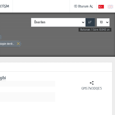
LETİŞİM
Oturum Aç
Bulunan: 1 Süre: 0.048 sn
zgün derdi...
gibi
GMS7W3DQE5