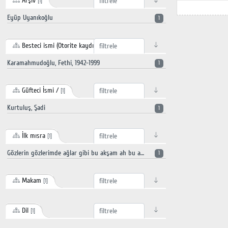
Arşiv
[1]
Eyüp Uyanıkoğlu
1
Besteci ismi (Otorite kaydı)
[1]
Karamahmudoğlu, Fethi, 1942-1999
1
Güfteci İsmi /
[1]
Kurtuluş, Şadi
1
İlk mısra
[1]
Gözlerin gözlerimde ağlar gibi bu akşam ah bu akşam gönlüm üzgün derdim çok sensiz bil ki bu akşam
1
Makam
[1]
Dil
[1]