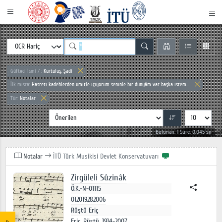
Güfteci İsmi / :
Kurtuluş, Şadi
İlk mısra:
Hasreti kadehlerden ümitle içiyorum seninle bir dünyâm var başka istem...
Tür:
Notalar
Bulunan: 1 Süre: 0.045 sn
Notalar
İTÜ Türk Musikisi Devlet Konservatuvarı
Zirgüleli Sûzinâk
Ö.K.-N-01115
012019282006
Rüştü Eriç
Eriç, Rüştü, 1914-2007