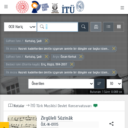
Güfteci İsmi / :
Kurtuluş, Şadi
İlk mısra:
Hasreti kadehlerden ümitle içiyorum seninle bir dünyâm var başka istem...
Güfteci İsmi / :
Kurtuluş, Şadi
Arşiv:
Özcan Korkut
Besteci ismi (Otorite kaydı):
Eriç, Rüştü, 1914-2007
İlk mısra:
Hasreti kadehlerden ümitle içiyorum seninle bir dünyâm var başka istem...
Bulunan: 1 Süre: 0.069 sn
Notalar
İTÜ Türk Musikisi Devlet Konservatuvarı
Zirgüleli Sûzinâk
Ö.K.-N-01115