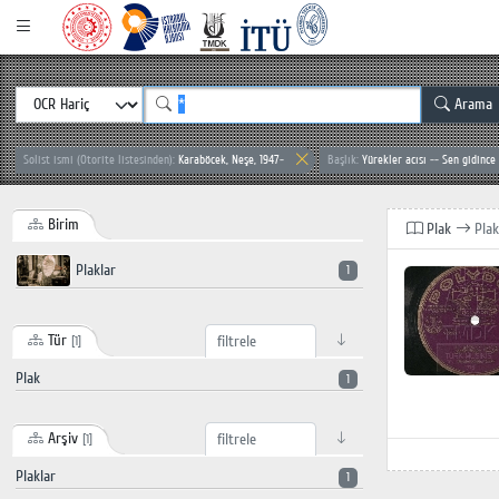
Arama
Solist ismi (Otorite listesinden):
Karaböcek, Neşe, 1947-
Başlık:
Yürekler acısı -- Sen gidince
Birim
Plak
Plak
Plaklar
1
Tür
[1]
Plak
1
Arşiv
[1]
Plaklar
1