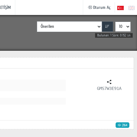
LETİŞİM
Oturum Aç
Bulunan: 1 Süre: 0.152 sn
GMS7W3E91A
2164