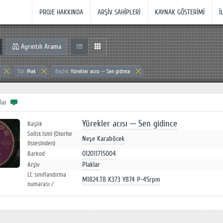
PROJE HAKKINDA
ARŞİV SAHİPLERİ
KAYNAK GÖSTERİMİ
İ
Ayrıntılı Arama
Tür:
Plak
Başlık:
Yürekler acısı -- Sen gidince
lar
Yürekler acısı -- Sen gidince
Başlık
Solist ismi (Otorite
Neşe Karaböcek
listesinden)
012011715004
Barkod
Plaklar
Arşiv
LC sınıflandırma
M1824.T8 K373 Y874 P-45rpm
numarası /