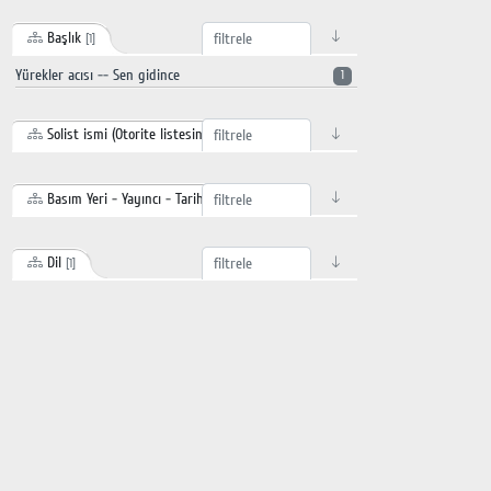
Başlık
[1]
Yürekler acısı -- Sen gidince
1
Solist ismi (Otorite listesinden)
[1]
Basım Yeri - Yayıncı - Tarihi
[1]
Dil
[1]